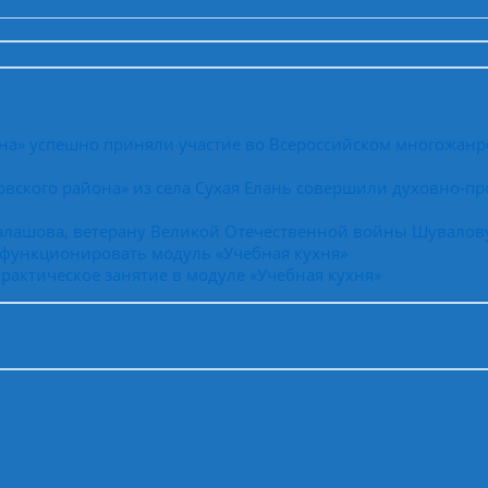
на» успешно приняли участие во Всероссийском многожанр
вского района» из села Сухая Елань совершили духовно-пр
Балашова, ветерану Великой Отечественной войны Шувалов
 функционировать модуль «Учебная кухня»
рактическое занятие в модуле «Учебная кухня»