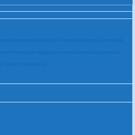
овом фестивале-конкурсе «Гармония сердец», который
осветительскую поездку в главный храм Балашовской
у Павлу Степановичу.