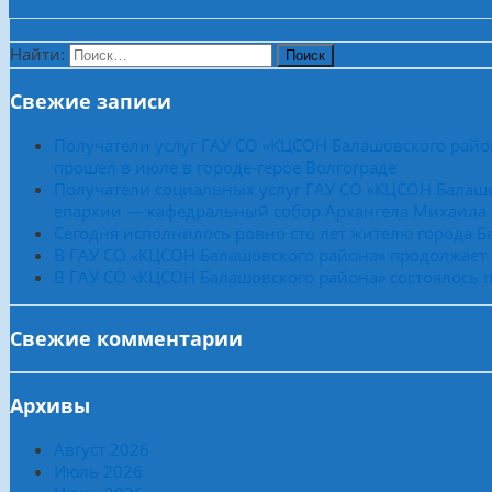
Найти:
Свежие записи
Получатели услуг ГАУ СО «КЦСОН Балашовского райо
прошел в июле в городе-герое Волгограде
Получатели социальных услуг ГАУ СО «КЦСОН Балашо
епархии — кафедральный собор Архангела Михаила
Сегодня исполнилось ровно сто лет жителю города 
В ГАУ СО «КЦСОН Балашовского района» продолжает
В ГАУ СО «КЦСОН Балашовского района» состоялось п
Свежие комментарии
Архивы
Август 2026
Июль 2026