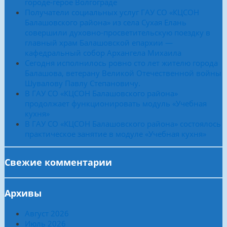
городе-герое Волгограде
Получатели социальных услуг ГАУ СО «КЦСОН
Балашовского района» из села Сухая Елань
совершили духовно-просветительскую поездку в
главный храм Балашовской епархии —
кафедральный собор Архангела Михаила
Сегодня исполнилось ровно сто лет жителю города
Балашова, ветерану Великой Отечественной войны
Шувалову Павлу Степановичу.
В ГАУ СО «КЦСОН Балашовского района»
продолжает функционировать модуль «Учебная
кухня»
В ГАУ СО «КЦСОН Балашовского района» состоялось
практическое занятие в модуле «Учебная кухня»
Свежие комментарии
Архивы
Август 2026
Июль 2026