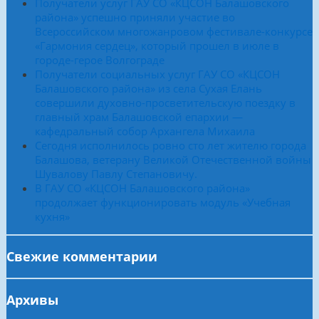
Получатели услуг ГАУ СО «КЦСОН Балашовского
района» успешно приняли участие во
Всероссийском многожанровом фестивале-конкурсе
«Гармония сердец», который прошел в июле в
городе-герое Волгограде
Получатели социальных услуг ГАУ СО «КЦСОН
Балашовского района» из села Сухая Елань
совершили духовно-просветительскую поездку в
главный храм Балашовской епархии —
кафедральный собор Архангела Михаила
Сегодня исполнилось ровно сто лет жителю города
Балашова, ветерану Великой Отечественной войны
Шувалову Павлу Степановичу.
В ГАУ СО «КЦСОН Балашовского района»
продолжает функционировать модуль «Учебная
кухня»
Свежие комментарии
Архивы