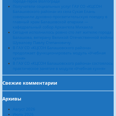
городе-герое Волгограде
Получатели социальных услуг ГАУ СО «КЦСОН
Балашовского района» из села Сухая Елань
совершили духовно-просветительскую поездку в
главный храм Балашовской епархии —
кафедральный собор Архангела Михаила
Сегодня исполнилось ровно сто лет жителю города
Балашова, ветерану Великой Отечественной войны
Шувалову Павлу Степановичу.
В ГАУ СО «КЦСОН Балашовского района»
продолжает функционировать модуль «Учебная
кухня»
В ГАУ СО «КЦСОН Балашовского района» состоялось
практическое занятие в модуле «Учебная кухня»
Свежие комментарии
Архивы
Август 2026
Июль 2026