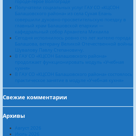
городе-герое Волгограде
Получатели социальных услуг ГАУ СО «КЦСОН
Балашовского района» из села Сухая Елань
совершили духовно-просветительскую поездку в
главный храм Балашовской епархии —
кафедральный собор Архангела Михаила
Сегодня исполнилось ровно сто лет жителю города
Балашова, ветерану Великой Отечественной войны
Шувалову Павлу Степановичу.
В ГАУ СО «КЦСОН Балашовского района»
продолжает функционировать модуль «Учебная
кухня»
В ГАУ СО «КЦСОН Балашовского района» состоялось
практическое занятие в модуле «Учебная кухня»
Свежие комментарии
Архивы
Август 2026
Июль 2026