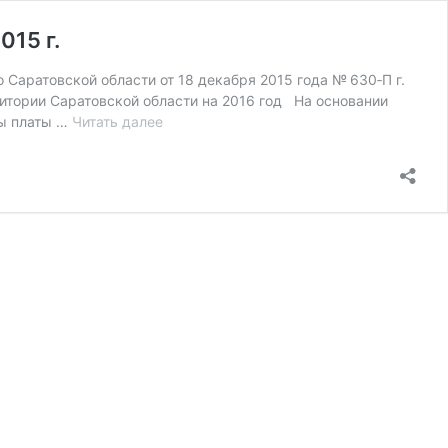
15 г.
 Саратовской области от 18 декабря 2015 года № 630‑П г.
итории Саратовской области на 2016 год На основании
Постановление
ры платы …
Читать далее
Правительства
Саратовской
области
№
630‑П
от
18
декабря
2015
г.