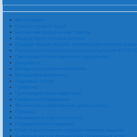
Фотогалерея
Оценка условий труда
Бесплатная юридическая помощь
Защита персональных данных
Порядок подачи жалобы по вопросам качества оказан
Политика обеспечения условий доступности в ГАУ 
Противодействие идеологии терроризма
Документы
Материально-техническая база
Методическая копилка
Кадровый состав
Профсоюз
Противодействие коррупции
Сведения об учредителе
Финансово-хозяйственная деятельность
Приказы
Независимая оценка качества
Государственное задание
Ответ о выполнении государственного задания
Информация для получателей социальных услуг