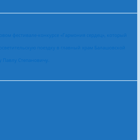
овом фестивале-конкурсе «Гармония сердец», который
осветительскую поездку в главный храм Балашовской
у Павлу Степановичу.