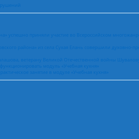
арушений
на» успешно приняли участие во Всероссийском многожанр
вского района» из села Сухая Елань совершили духовно-пр
Балашова, ветерану Великой Отечественной войны Шувалов
 функционировать модуль «Учебная кухня»
рактическое занятие в модуле «Учебная кухня»