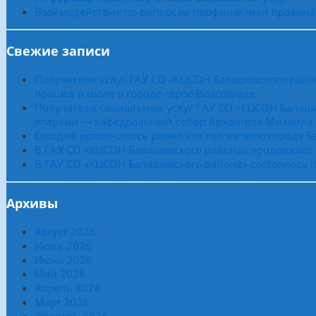
Взаимодействие по вопросам профилактики правон
Свежие записи
Получатели услуг ГАУ СО «КЦСОН Балашовского райо
прошел в июле в городе-герое Волгограде
Получатели социальных услуг ГАУ СО «КЦСОН Балашо
епархии — кафедральный собор Архангела Михаила
Сегодня исполнилось ровно сто лет жителю города 
В ГАУ СО «КЦСОН Балашовского района» продолжает
В ГАУ СО «КЦСОН Балашовского района» состоялось п
Архивы
Август 2026
Июль 2026
Июнь 2026
Май 2026
Апрель 2026
Март 2026
Февраль 2026