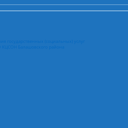
ия государственных (социальных) услуг
СО КЦСОН Балашовского района