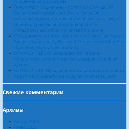
городе-герое Волгограде
Получатели социальных услуг ГАУ СО «КЦСОН
Балашовского района» из села Сухая Елань
совершили духовно-просветительскую поездку в
главный храм Балашовской епархии —
кафедральный собор Архангела Михаила
Сегодня исполнилось ровно сто лет жителю города
Балашова, ветерану Великой Отечественной войны
Шувалову Павлу Степановичу.
В ГАУ СО «КЦСОН Балашовского района»
продолжает функционировать модуль «Учебная
кухня»
В ГАУ СО «КЦСОН Балашовского района» состоялось
практическое занятие в модуле «Учебная кухня»
Свежие комментарии
Архивы
Август 2026
Июль 2026