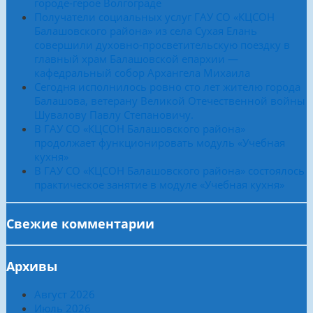
городе-герое Волгограде
Получатели социальных услуг ГАУ СО «КЦСОН
Балашовского района» из села Сухая Елань
совершили духовно-просветительскую поездку в
главный храм Балашовской епархии —
кафедральный собор Архангела Михаила
Сегодня исполнилось ровно сто лет жителю города
Балашова, ветерану Великой Отечественной войны
Шувалову Павлу Степановичу.
В ГАУ СО «КЦСОН Балашовского района»
продолжает функционировать модуль «Учебная
кухня»
В ГАУ СО «КЦСОН Балашовского района» состоялось
практическое занятие в модуле «Учебная кухня»
Свежие комментарии
Архивы
Август 2026
Июль 2026