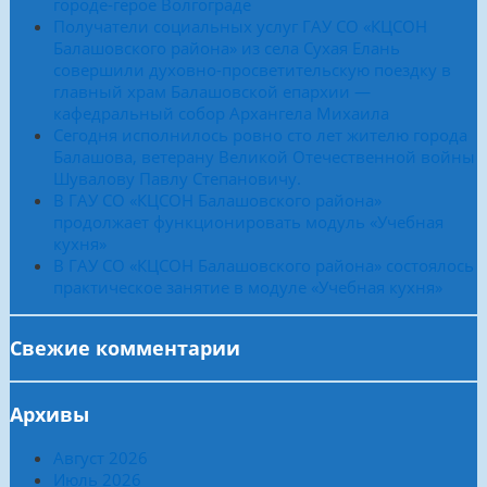
городе-герое Волгограде
Получатели социальных услуг ГАУ СО «КЦСОН
Балашовского района» из села Сухая Елань
совершили духовно-просветительскую поездку в
главный храм Балашовской епархии —
кафедральный собор Архангела Михаила
Сегодня исполнилось ровно сто лет жителю города
Балашова, ветерану Великой Отечественной войны
Шувалову Павлу Степановичу.
В ГАУ СО «КЦСОН Балашовского района»
продолжает функционировать модуль «Учебная
кухня»
В ГАУ СО «КЦСОН Балашовского района» состоялось
практическое занятие в модуле «Учебная кухня»
Свежие комментарии
Архивы
Август 2026
Июль 2026