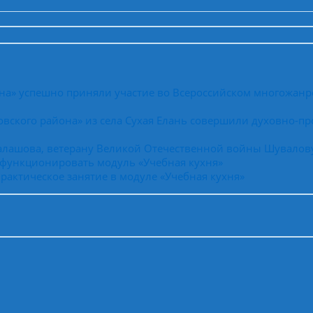
на» успешно приняли участие во Всероссийском многожанр
вского района» из села Сухая Елань совершили духовно-пр
Балашова, ветерану Великой Отечественной войны Шувалов
 функционировать модуль «Учебная кухня»
рактическое занятие в модуле «Учебная кухня»