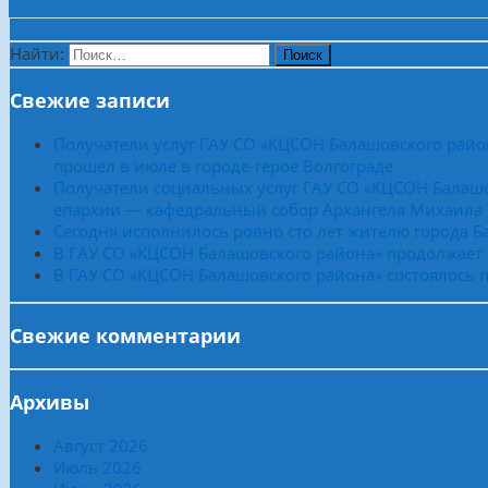
Найти:
Свежие записи
Получатели услуг ГАУ СО «КЦСОН Балашовского райо
прошел в июле в городе-герое Волгограде
Получатели социальных услуг ГАУ СО «КЦСОН Балашо
епархии — кафедральный собор Архангела Михаила
Сегодня исполнилось ровно сто лет жителю города 
В ГАУ СО «КЦСОН Балашовского района» продолжает
В ГАУ СО «КЦСОН Балашовского района» состоялось п
Свежие комментарии
Архивы
Август 2026
Июль 2026