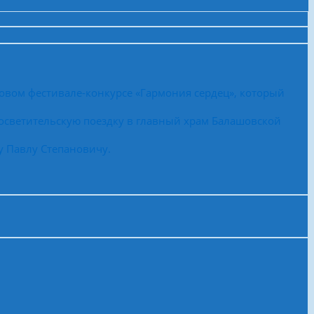
овом фестивале-конкурсе «Гармония сердец», который
осветительскую поездку в главный храм Балашовской
у Павлу Степановичу.