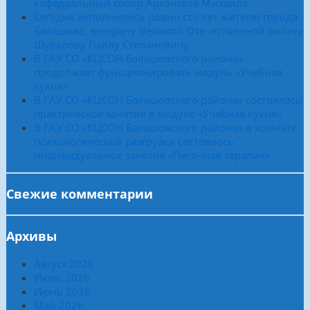
кафедральный собор Архангела Михаила
Сегодня исполнилось ровно сто лет жителю города
Балашова, ветерану Великой Отечественной войны
Шувалову Павлу Степановичу.
В ГАУ СО «КЦСОН Балашовского района»
продолжает функционировать модуль «Учебная
кухня»
В ГАУ СО «КЦСОН Балашовского района» состоялось
практическое занятие в модуле «Учебная кухня»
В ГАУ СО «КЦСОН Балашовского района» в комнате
психологической разгрузки состоялось
индивидуальное занятие «Песочная терапия»
Свежие комментарии
Архивы
Август 2026
Июль 2026
Июнь 2026
Май 2026