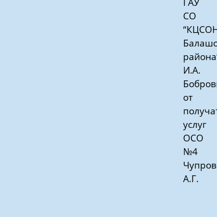
ГАУ
СО
“КЦСО
Балашо
района
И.А.
Бобров
от
получа
услуг
ОСО
№4
Чупров
А.Г.