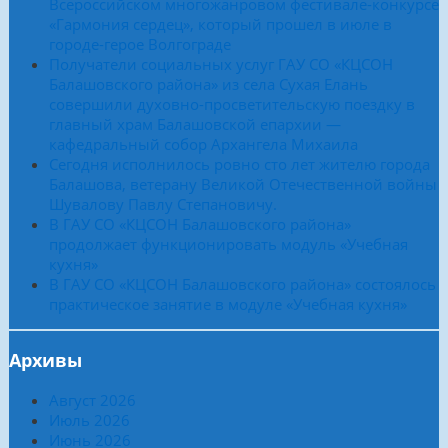
Всероссийском многожанровом фестивале-конкурсе
«Гармония сердец», который прошел в июле в
городе-герое Волгограде
Получатели социальных услуг ГАУ СО «КЦСОН
Балашовского района» из села Сухая Елань
совершили духовно-просветительскую поездку в
главный храм Балашовской епархии —
кафедральный собор Архангела Михаила
Сегодня исполнилось ровно сто лет жителю города
Балашова, ветерану Великой Отечественной войны
Шувалову Павлу Степановичу.
В ГАУ СО «КЦСОН Балашовского района»
продолжает функционировать модуль «Учебная
кухня»
В ГАУ СО «КЦСОН Балашовского района» состоялось
практическое занятие в модуле «Учебная кухня»
Архивы
Август 2026
Июль 2026
Июнь 2026