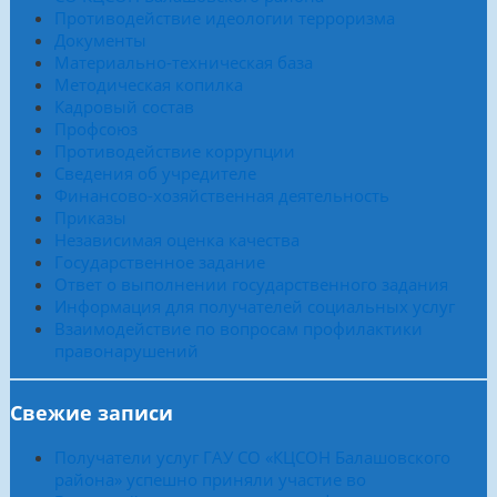
Противодействие идеологии терроризма
Документы
Материально-техническая база
Методическая копилка
Кадровый состав
Профсоюз
Противодействие коррупции
Сведения об учредителе
Финансово-хозяйственная деятельность
Приказы
Независимая оценка качества
Государственное задание
Ответ о выполнении государственного задания
Информация для получателей социальных услуг
Взаимодействие по вопросам профилактики
правонарушений
Свежие записи
Получатели услуг ГАУ СО «КЦСОН Балашовского
района» успешно приняли участие во