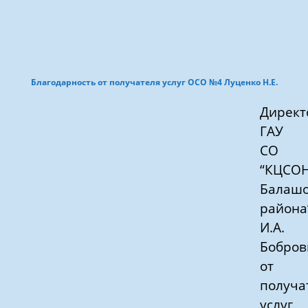
Благодарность от получателя услуг ОСО №4 Луценко Н.Е.
Директ
ГАУ
СО
“КЦСО
Балашо
района
И.А.
Бобров
от
получа
услуг