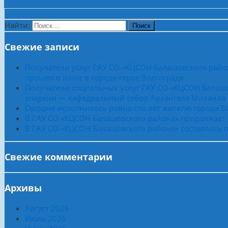
Найти:
Свежие записи
Получатели услуг ГАУ СО «КЦСОН Балашовского райо
прошел в июле в городе-герое Волгограде
Получатели социальных услуг ГАУ СО «КЦСОН Балашо
епархии — кафедральный собор Архангела Михаила
Сегодня исполнилось ровно сто лет жителю города 
В ГАУ СО «КЦСОН Балашовского района» продолжает
В ГАУ СО «КЦСОН Балашовского района» состоялось п
Свежие комментарии
Архивы
Август 2026
Июль 2026