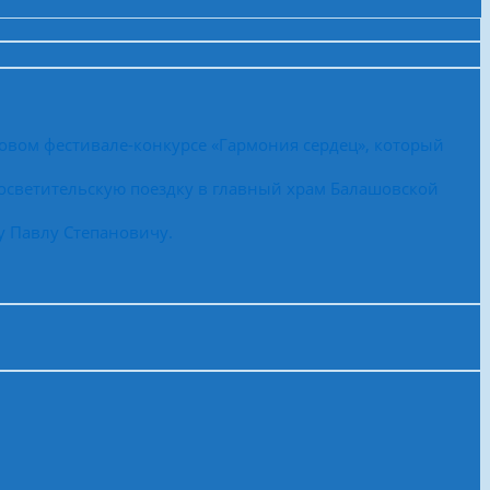
овом фестивале-конкурсе «Гармония сердец», который
осветительскую поездку в главный храм Балашовской
у Павлу Степановичу.