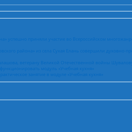
на» успешно приняли участие во Всероссийском многожанр
вского района» из села Сухая Елань совершили духовно-пр
Балашова, ветерану Великой Отечественной войны Шувалов
 функционировать модуль «Учебная кухня»
рактическое занятие в модуле «Учебная кухня»