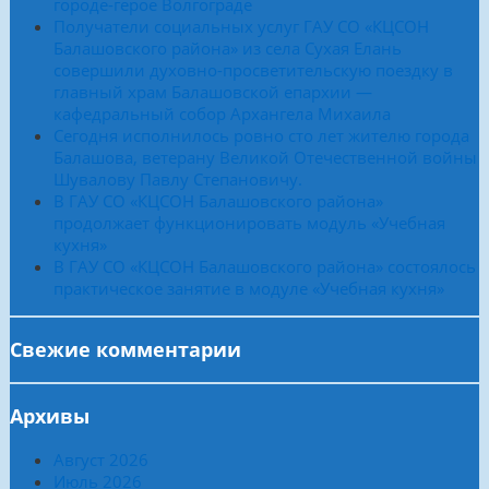
городе-герое Волгограде
Получатели социальных услуг ГАУ СО «КЦСОН
Балашовского района» из села Сухая Елань
совершили духовно-просветительскую поездку в
главный храм Балашовской епархии —
кафедральный собор Архангела Михаила
Сегодня исполнилось ровно сто лет жителю города
Балашова, ветерану Великой Отечественной войны
Шувалову Павлу Степановичу.
В ГАУ СО «КЦСОН Балашовского района»
продолжает функционировать модуль «Учебная
кухня»
В ГАУ СО «КЦСОН Балашовского района» состоялось
практическое занятие в модуле «Учебная кухня»
Свежие комментарии
Архивы
Август 2026
Июль 2026