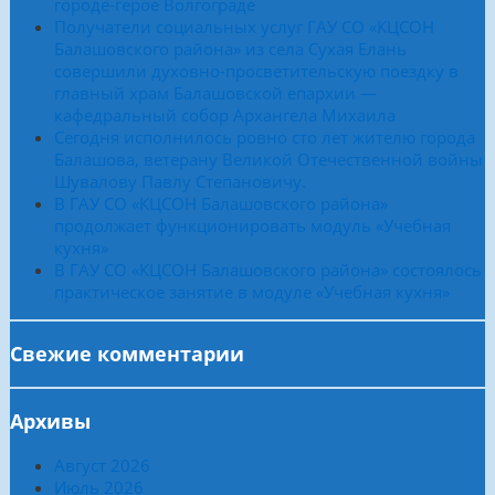
городе-герое Волгограде
Получатели социальных услуг ГАУ СО «КЦСОН
Балашовского района» из села Сухая Елань
совершили духовно-просветительскую поездку в
главный храм Балашовской епархии —
кафедральный собор Архангела Михаила
Сегодня исполнилось ровно сто лет жителю города
Балашова, ветерану Великой Отечественной войны
Шувалову Павлу Степановичу.
В ГАУ СО «КЦСОН Балашовского района»
продолжает функционировать модуль «Учебная
кухня»
В ГАУ СО «КЦСОН Балашовского района» состоялось
практическое занятие в модуле «Учебная кухня»
Свежие комментарии
Архивы
Август 2026
Июль 2026