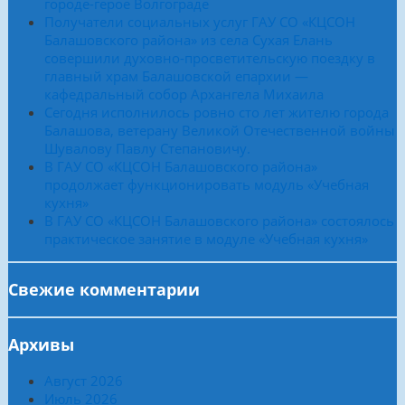
городе-герое Волгограде
Получатели социальных услуг ГАУ СО «КЦСОН
Балашовского района» из села Сухая Елань
совершили духовно-просветительскую поездку в
главный храм Балашовской епархии —
кафедральный собор Архангела Михаила
Сегодня исполнилось ровно сто лет жителю города
Балашова, ветерану Великой Отечественной войны
Шувалову Павлу Степановичу.
В ГАУ СО «КЦСОН Балашовского района»
продолжает функционировать модуль «Учебная
кухня»
В ГАУ СО «КЦСОН Балашовского района» состоялось
практическое занятие в модуле «Учебная кухня»
Свежие комментарии
Архивы
Август 2026
Июль 2026