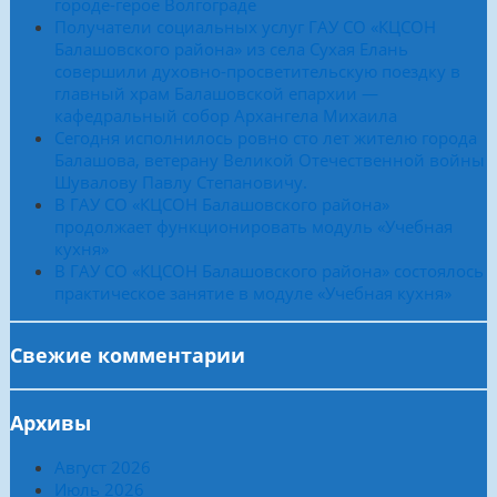
городе-герое Волгограде
Получатели социальных услуг ГАУ СО «КЦСОН
Балашовского района» из села Сухая Елань
совершили духовно-просветительскую поездку в
главный храм Балашовской епархии —
кафедральный собор Архангела Михаила
Сегодня исполнилось ровно сто лет жителю города
Балашова, ветерану Великой Отечественной войны
Шувалову Павлу Степановичу.
В ГАУ СО «КЦСОН Балашовского района»
продолжает функционировать модуль «Учебная
кухня»
В ГАУ СО «КЦСОН Балашовского района» состоялось
практическое занятие в модуле «Учебная кухня»
Свежие комментарии
Архивы
Август 2026
Июль 2026