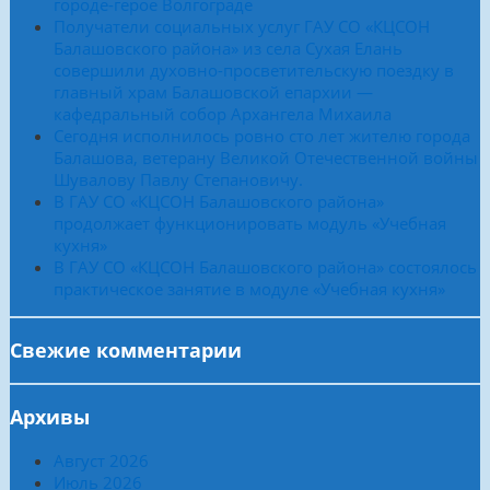
городе-герое Волгограде
Получатели социальных услуг ГАУ СО «КЦСОН
Балашовского района» из села Сухая Елань
совершили духовно-просветительскую поездку в
главный храм Балашовской епархии —
кафедральный собор Архангела Михаила
Сегодня исполнилось ровно сто лет жителю города
Балашова, ветерану Великой Отечественной войны
Шувалову Павлу Степановичу.
В ГАУ СО «КЦСОН Балашовского района»
продолжает функционировать модуль «Учебная
кухня»
В ГАУ СО «КЦСОН Балашовского района» состоялось
практическое занятие в модуле «Учебная кухня»
Свежие комментарии
Архивы
Август 2026
Июль 2026