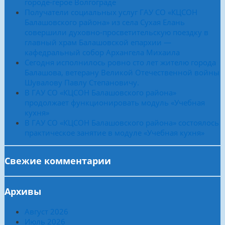
городе-герое Волгограде
Получатели социальных услуг ГАУ СО «КЦСОН
Балашовского района» из села Сухая Елань
совершили духовно-просветительскую поездку в
главный храм Балашовской епархии —
кафедральный собор Архангела Михаила
Сегодня исполнилось ровно сто лет жителю города
Балашова, ветерану Великой Отечественной войны
Шувалову Павлу Степановичу.
В ГАУ СО «КЦСОН Балашовского района»
продолжает функционировать модуль «Учебная
кухня»
В ГАУ СО «КЦСОН Балашовского района» состоялось
практическое занятие в модуле «Учебная кухня»
Свежие комментарии
Архивы
Август 2026
Июль 2026