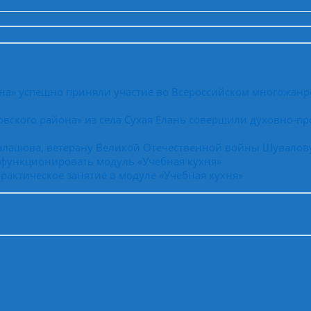
на» успешно приняли участие во Всероссийском многожанр
вского района» из села Сухая Елань совершили духовно-пр
Балашова, ветерану Великой Отечественной войны Шувалов
 функционировать модуль «Учебная кухня»
рактическое занятие в модуле «Учебная кухня»