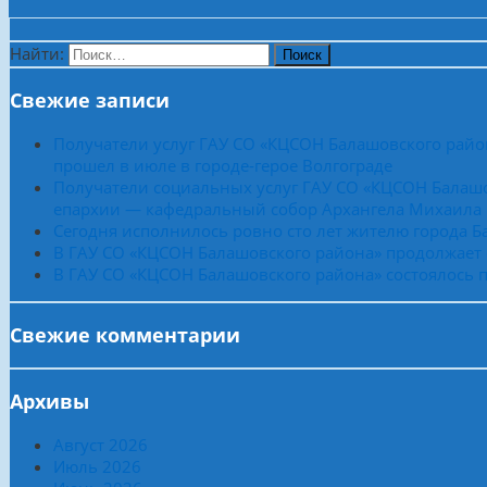
Найти:
Свежие записи
Получатели услуг ГАУ СО «КЦСОН Балашовского райо
прошел в июле в городе-герое Волгограде
Получатели социальных услуг ГАУ СО «КЦСОН Балашо
епархии — кафедральный собор Архангела Михаила
Сегодня исполнилось ровно сто лет жителю города 
В ГАУ СО «КЦСОН Балашовского района» продолжает
В ГАУ СО «КЦСОН Балашовского района» состоялось п
Свежие комментарии
Архивы
Август 2026
Июль 2026