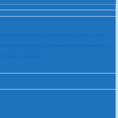
овом фестивале-конкурсе «Гармония сердец», который
осветительскую поездку в главный храм Балашовской
у Павлу Степановичу.