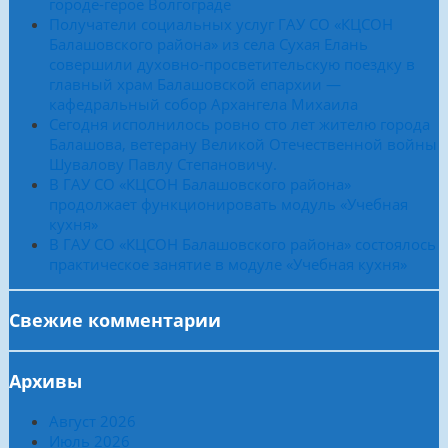
городе-герое Волгограде
Получатели социальных услуг ГАУ СО «КЦСОН
Балашовского района» из села Сухая Елань
совершили духовно-просветительскую поездку в
главный храм Балашовской епархии —
кафедральный собор Архангела Михаила
Сегодня исполнилось ровно сто лет жителю города
Балашова, ветерану Великой Отечественной войны
Шувалову Павлу Степановичу.
В ГАУ СО «КЦСОН Балашовского района»
продолжает функционировать модуль «Учебная
кухня»
В ГАУ СО «КЦСОН Балашовского района» состоялось
практическое занятие в модуле «Учебная кухня»
Свежие комментарии
Архивы
Август 2026
Июль 2026