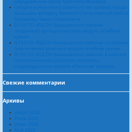
кафедральный собор Архангела Михаила
Сегодня исполнилось ровно сто лет жителю города
Балашова, ветерану Великой Отечественной войны
Шувалову Павлу Степановичу.
В ГАУ СО «КЦСОН Балашовского района»
продолжает функционировать модуль «Учебная
кухня»
В ГАУ СО «КЦСОН Балашовского района» состоялось
практическое занятие в модуле «Учебная кухня»
В ГАУ СО «КЦСОН Балашовского района» в комнате
психологической разгрузки состоялось
индивидуальное занятие «Песочная терапия»
Свежие комментарии
Архивы
Август 2026
Июль 2026
Июнь 2026
Май 2026