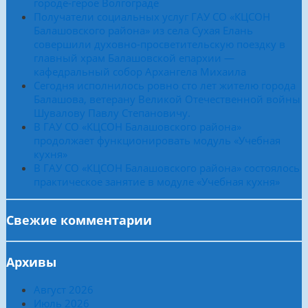
городе-герое Волгограде
Получатели социальных услуг ГАУ СО «КЦСОН
Балашовского района» из села Сухая Елань
совершили духовно-просветительскую поездку в
главный храм Балашовской епархии —
кафедральный собор Архангела Михаила
Сегодня исполнилось ровно сто лет жителю города
Балашова, ветерану Великой Отечественной войны
Шувалову Павлу Степановичу.
В ГАУ СО «КЦСОН Балашовского района»
продолжает функционировать модуль «Учебная
кухня»
В ГАУ СО «КЦСОН Балашовского района» состоялось
практическое занятие в модуле «Учебная кухня»
Свежие комментарии
Архивы
Август 2026
Июль 2026