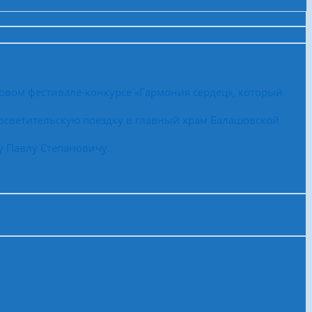
овом фестивале-конкурсе «Гармония сердец», который
осветительскую поездку в главный храм Балашовской
у Павлу Степановичу.