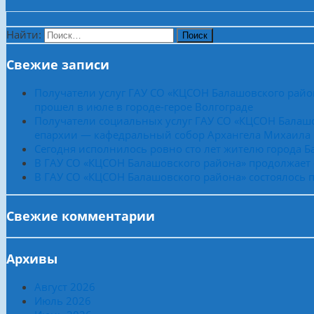
Найти:
Свежие записи
Получатели услуг ГАУ СО «КЦСОН Балашовского райо
прошел в июле в городе-герое Волгограде
Получатели социальных услуг ГАУ СО «КЦСОН Балашо
епархии — кафедральный собор Архангела Михаила
Сегодня исполнилось ровно сто лет жителю города 
В ГАУ СО «КЦСОН Балашовского района» продолжает
В ГАУ СО «КЦСОН Балашовского района» состоялось п
Свежие комментарии
Архивы
Август 2026
Июль 2026