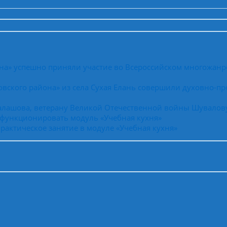
на» успешно приняли участие во Всероссийском многожанр
вского района» из села Сухая Елань совершили духовно-пр
Балашова, ветерану Великой Отечественной войны Шувалов
 функционировать модуль «Учебная кухня»
рактическое занятие в модуле «Учебная кухня»