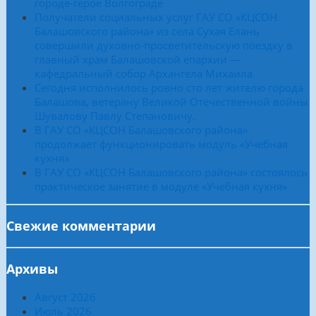
городе-герое Волгограде
Получатели социальных услуг ГАУ СО «КЦСОН
Балашовского района» из села Сухая Елань
совершили духовно-просветительскую поездку в
главный храм Балашовской епархии —
кафедральный собор Архангела Михаила
Сегодня исполнилось ровно сто лет жителю города
Балашова, ветерану Великой Отечественной войны
Шувалову Павлу Степановичу.
В ГАУ СО «КЦСОН Балашовского района»
продолжает функционировать модуль «Учебная
кухня»
В ГАУ СО «КЦСОН Балашовского района» состоялось
практическое занятие в модуле «Учебная кухня»
Свежие комментарии
Архивы
Август 2026
Июль 2026