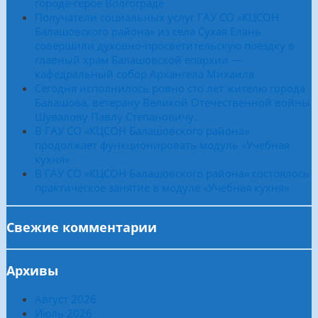
городе-герое Волгограде
Получатели социальных услуг ГАУ СО «КЦСОН
Балашовского района» из села Сухая Елань
совершили духовно-просветительскую поездку в
главный храм Балашовской епархии —
кафедральный собор Архангела Михаила
Сегодня исполнилось ровно сто лет жителю города
Балашова, ветерану Великой Отечественной войны
Шувалову Павлу Степановичу.
В ГАУ СО «КЦСОН Балашовского района»
продолжает функционировать модуль «Учебная
кухня»
В ГАУ СО «КЦСОН Балашовского района» состоялось
практическое занятие в модуле «Учебная кухня»
Свежие комментарии
Архивы
Август 2026
Июль 2026