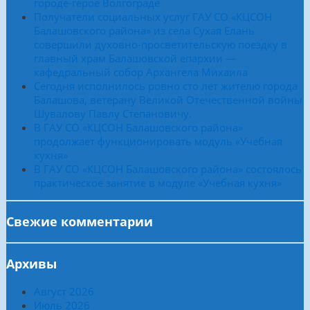
городе-герое Волгограде
Получатели социальных услуг ГАУ СО «КЦСОН
Балашовского района» из села Сухая Елань
совершили духовно-просветительскую поездку в
главный храм Балашовской епархии —
кафедральный собор Архангела Михаила
Сегодня исполнилось ровно сто лет жителю города
Балашова, ветерану Великой Отечественной войны
Шувалову Павлу Степановичу.
В ГАУ СО «КЦСОН Балашовского района»
продолжает функционировать модуль «Учебная
кухня»
В ГАУ СО «КЦСОН Балашовского района» состоялось
практическое занятие в модуле «Учебная кухня»
Свежие комментарии
Архивы
Август 2026
Июль 2026