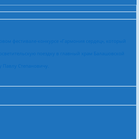
овом фестивале-конкурсе «Гармония сердец», который
осветительскую поездку в главный храм Балашовской
у Павлу Степановичу.