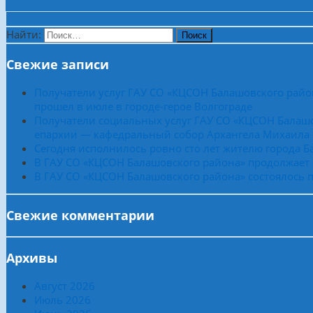
Найти:
Свежие записи
Получатели услуг ГАУ СО «КЦСОН Балашовского райо
прошел в июле в городе-герое Волгограде
Получатели социальных услуг ГАУ СО «КЦСОН Балашо
епархии — кафедральный собор Архангела Михаила
Сегодня исполнилось ровно сто лет жителю города 
В ГАУ СО «КЦСОН Балашовского района» продолжает
В ГАУ СО «КЦСОН Балашовского района» состоялось п
Свежие комментарии
Архивы
Август 2026
Июль 2026