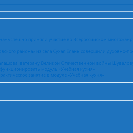
на» успешно приняли участие во Всероссийском многожанр
вского района» из села Сухая Елань совершили духовно-пр
Балашова, ветерану Великой Отечественной войны Шувалов
 функционировать модуль «Учебная кухня»
рактическое занятие в модуле «Учебная кухня»