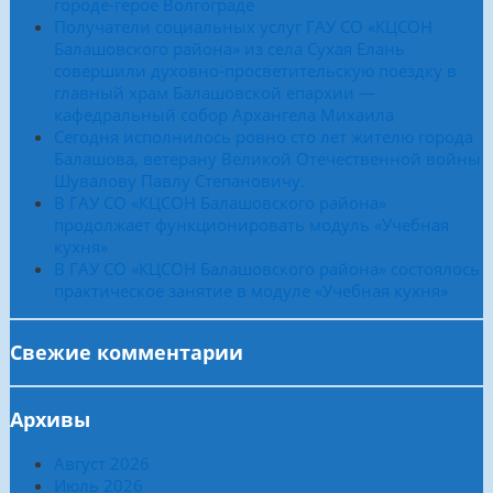
городе-герое Волгограде
Получатели социальных услуг ГАУ СО «КЦСОН
Балашовского района» из села Сухая Елань
совершили духовно-просветительскую поездку в
главный храм Балашовской епархии —
кафедральный собор Архангела Михаила
Сегодня исполнилось ровно сто лет жителю города
Балашова, ветерану Великой Отечественной войны
Шувалову Павлу Степановичу.
В ГАУ СО «КЦСОН Балашовского района»
продолжает функционировать модуль «Учебная
кухня»
В ГАУ СО «КЦСОН Балашовского района» состоялось
практическое занятие в модуле «Учебная кухня»
Свежие комментарии
Архивы
Август 2026
Июль 2026