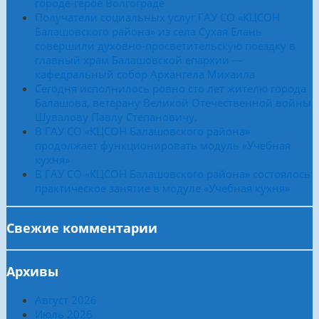
городе-герое Волгограде
Получатели социальных услуг ГАУ СО «КЦСОН
Балашовского района» из села Сухая Елань
совершили духовно-просветительскую поездку в
главный храм Балашовской епархии —
кафедральный собор Архангела Михаила
Сегодня исполнилось ровно сто лет жителю города
Балашова, ветерану Великой Отечественной войны
Шувалову Павлу Степановичу.
В ГАУ СО «КЦСОН Балашовского района»
продолжает функционировать модуль «Учебная
кухня»
В ГАУ СО «КЦСОН Балашовского района» состоялось
практическое занятие в модуле «Учебная кухня»
Свежие комментарии
Архивы
Август 2026
Июль 2026