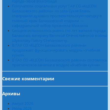
городе-герое Волгограде
Получатели социальных услуг ГАУ СО «КЦСОН
Балашовского района» из села Сухая Елань
совершили духовно-просветительскую поездку в
главный храм Балашовской епархии —
кафедральный собор Архангела Михаила
Сегодня исполнилось ровно сто лет жителю города
Балашова, ветерану Великой Отечественной войны
Шувалову Павлу Степановичу.
В ГАУ СО «КЦСОН Балашовского района»
продолжает функционировать модуль «Учебная
кухня»
В ГАУ СО «КЦСОН Балашовского района» состоялось
практическое занятие в модуле «Учебная кухня»
Свежие комментарии
Архивы
Август 2026
Июль 2026